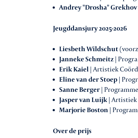
Andrey "Drosha" Grekhov
Jeugddansjury 2025-2026
Liesbeth Wildschut
(voorz
Janneke Schmeitz
| Progr
Erik Kaiel
| Artistiek Coör
Eline van der Stoep
| Prog
Sanne Berger
| Programmeu
Jasper van Luijk
| Artistie
Marjorie Boston
| Program
Over de prijs