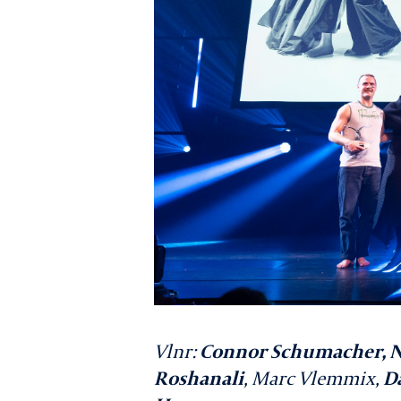
Vlnr:
Connor Schumacher, ND
Roshanali
,
Marc Vlemmix,
D