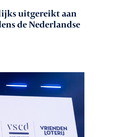
ijks uitgereikt aan
 gesprek met
dens de Nederlandse
den
catures
ntact
Aanmelden nieuwsbrief