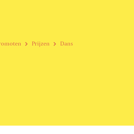
promoten
Prijzen
Dans
Ag
Le
rtiging
Ni