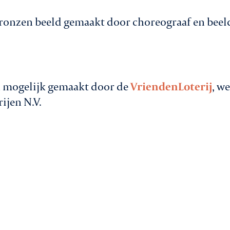
ronzen beeld gemaakt door choreograaf en beel
 mogelijk gemaakt door de
VriendenLoterij
, w
ijen N.V.