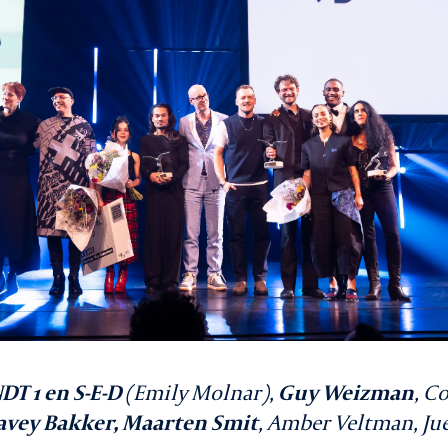
T 1 en S-E-D
(Emily Molnar),
Guy Weizman
, C
avey Bakker, Maarten Smit
, Amber Veltman, J