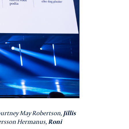
ourtney May Robertson,
Jillis
uersson Hermanus,
Roni