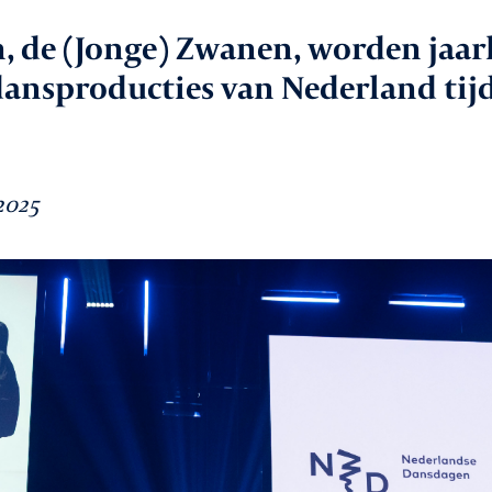
aken
 de (Jonge) Zwanen, worden jaarl
In
 dansproducties van Nederland tij
le
Va
2025
Co
vice