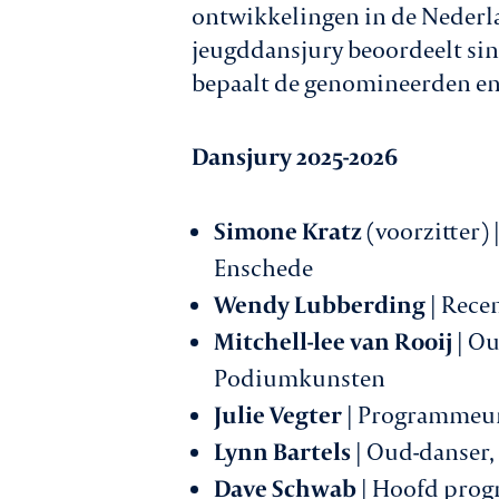
ontwikkelingen in de Nederla
jeugddansjury beoordeelt sind
bepaalt de genomineerden en
Dansjury 2025-2026
Simone Kratz
(voorzitter)
Enschede
Wendy Lubberding
| Recen
Mitchell-lee van Rooij
| Ou
Podiumkunsten
Julie Vegter
| Programmeur
Lynn Bartels
| Oud-danser
Dave Schwab
| Hoofd prog