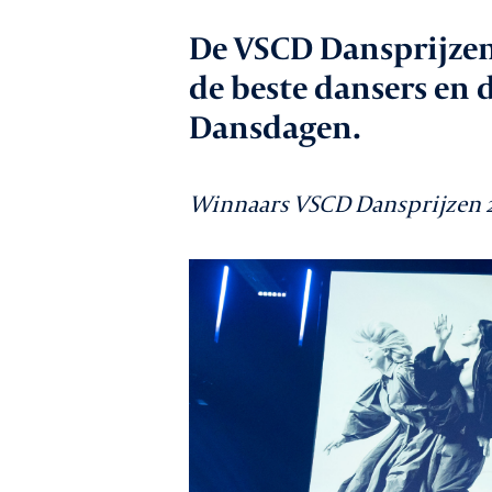
Werkgeversz
De VSCD Dansprijzen,
de beste dansers en
Dansdagen.
Promotie
Winnaars VSCD Dansprijzen 
Netwerk & ser
Lid worden