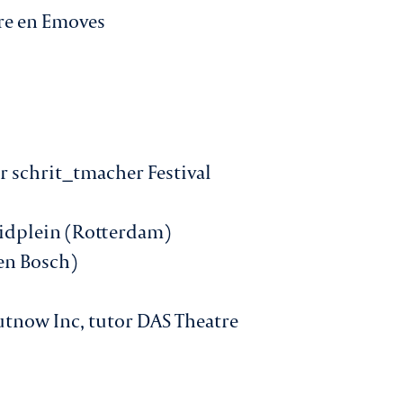
ure en Emoves
 schrit_tmacher Festival
uidplein (Rotterdam)
en Bosch)
tnow Inc, tutor DAS Theatre