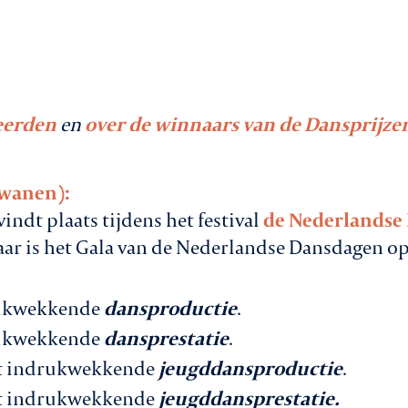
eerden
en
over de winnaars van de Dansprijze
Zwanen):
indt plaats tijdens het festival
de Nederlandse
jaar is het Gala van de Nederlandse Dansdagen op
rukwekkende
dansproductie
.
rukwekkende
dansprestatie
.
t indrukwekkende
jeugddansproductie
.
st indrukwekkende
jeugddansprestatie.