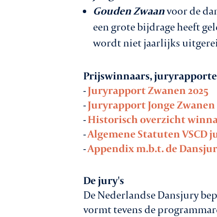
Gouden Zwaan
voor de dan
een grote bijdrage heeft g
wordt niet jaarlijks uitgere
Prijswinnaars, juryrapport
-
Juryrapport Zwanen 2025
-
Juryrapport Jonge Zwanen 
-
Historisch overzicht winn
-
Algemene Statuten VSCD ju
-
Appendix m.b.t. de Dansjur
De jury's
De Nederlandse Dansjury bep
vormt tevens de programmare